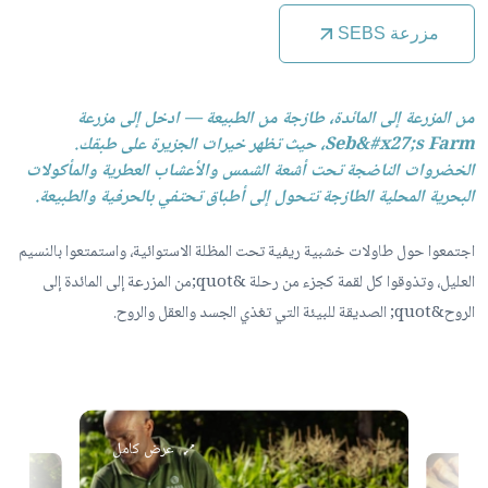
مزرعة SEBS
من المزرعة إلى المائدة، طازجة من الطبيعة — ادخل إلى مزرعة
Seb&#x27;s Farm، حيث تظهر خيرات الجزيرة على طبقك.
الخضروات الناضجة تحت أشعة الشمس والأعشاب العطرية والمأكولات
البحرية المحلية الطازجة تتحول إلى أطباق تحتفي بالحرفية والطبيعة.
اجتمعوا حول طاولات خشبية ريفية تحت المظلة الاستوائية، واستمتعوا بالنسيم
العليل، وتذوقوا كل لقمة كجزء من رحلة &quot;من المزرعة إلى المائدة إلى
الروح&quot; الصديقة للبيئة التي تغذي الجسد والعقل والروح.
عرض كامل