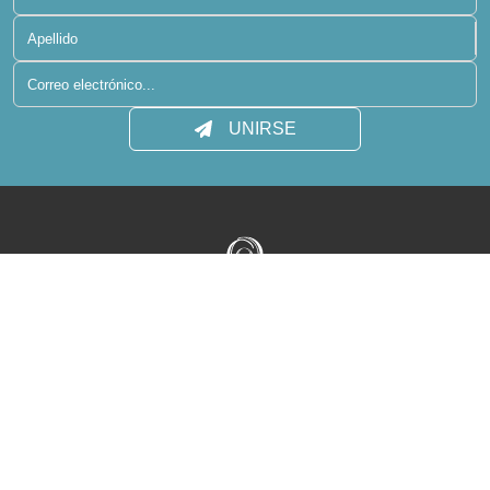
UNIRSE
Términos de uso
Política de privacidad
Centro de medios
Contacto
Mapa del sitio
reservations@raaya-atmosphere.com
+960 400 6431
+960 400 6410