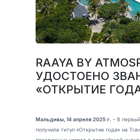
RAAYA BY ATMOS
УДОСТОЕНО ЗВА
«ОТКРЫТИЕ ГОД
Мальдивы, 14 апреля 2025
г.
– В первый
получила титул «Открытие года» на Trav
престижных наград в российской индус