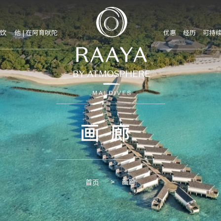
饮
他 | 在阿育吠陀
优惠
经历
可持
画廊
画廊
首页