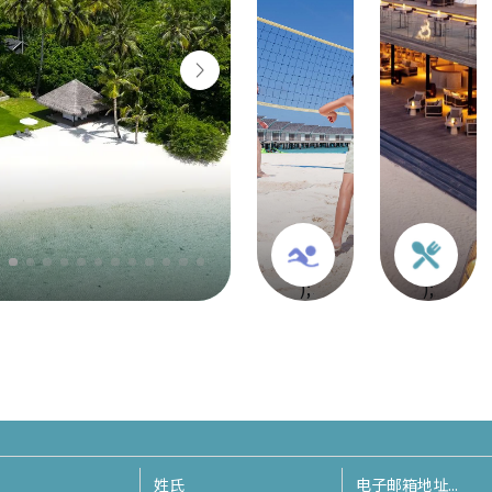
经历
无尽的波涛与金
);
);
);