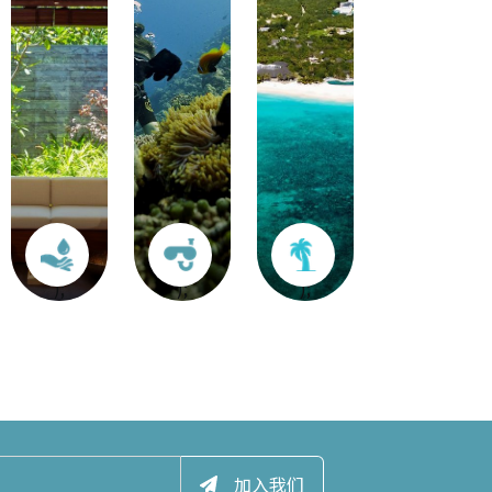
餐饮
水疗中心
总的来说
潜水
色的沙滩
世界风味，扎根本土精髓
自然启发的健康之道
梦幻岛屿之旅
);
);
);
加入我们