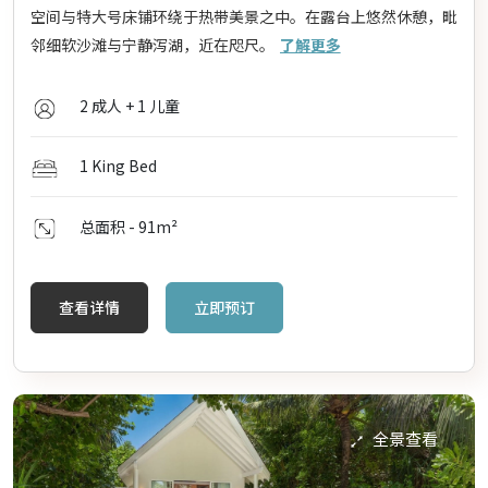
空间与特大号床铺环绕于热带美景之中。在露台上悠然休憩，毗
邻细软沙滩与宁静泻湖，近在咫尺。
了解更多
2 成人 + 1 儿童
1 King Bed
总面积 - 91
m²
查看详情
立即预订
全景查看