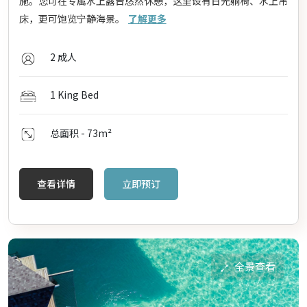
施。您可在专属水上露台悠然休憩，这里设有日光躺椅、水上吊
床，更可饱览宁静海景。
了解更多
2 成人
1 King Bed
总面积 - 73
m²
查看详情
立即预订
全景查看