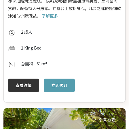
尽享顶级海滨景观。RAAYA海滩别墅坐拥热带美景，室内空间
宽敞，配备特大号床铺。在露台上放松身心，几步之遥便是细软
沙滩与宁静泻湖。
了解更多
2 成人
1 King Bed
总面积 - 61
m²
查看详情
立即预订
全景查看