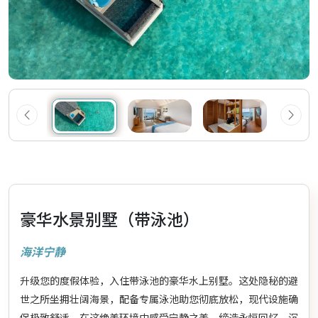
豪华水景别墅（带泳池）
海洋宁静
升级您的度假体验，入住带泳池的豪华水上别墅。这处隐秘的避
世之所坐拥壮阔海景，配备专属泳池助您彻底放松，现代设施确
保极致舒适。在这绝美环境中感受宁静之美，缔造永恒回忆。沉